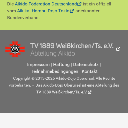
Die
Aikido Föderation Deutschland
ist ein offiziell
vom
Aikikai Hombu Dojo Tokio
anerkannter
Bundesverband.
Impressum
|
Haftung
|
Datenschutz
|
Teilnahmebedingungen
|
Kontakt
Copyright © 2013-2026 Aikido-Dojo Oberursel. Alle Rechte
vorbehalten. – Das Aikido-Dojo Oberursel ist eine Abteilung des
TV 1889 Weißkirchen/Ts. e.V.