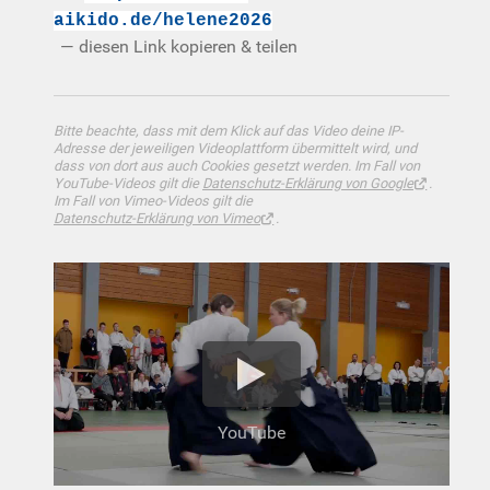
aikido.de/helene2026
— diesen Link kopieren & teilen
Bitte beachte, dass mit dem Klick auf das Video deine IP-
Adresse der jeweiligen Videoplattform übermittelt wird, und
dass von dort aus auch Cookies gesetzt werden. Im Fall von
YouTube-Videos gilt die
Datenschutz-Erklärung von Google
.
Im Fall von Vimeo-Videos gilt die
Datenschutz-Erklärung von Vimeo
.
YouTube