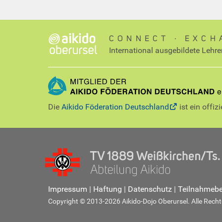
CONNECT ∙ EXCH
International ausgebildete Lehre
Die
Aikido Föderation Deutschland
ist ein offiz
Impressum
|
Haftung
|
Datenschutz
|
Teilnahmeb
Copyright © 2013-2026 Aikido-Dojo Oberursel. Alle Rechte