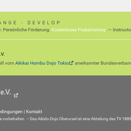
ANGE ∙ DEVELOP
r. Persönliche Förderung.
Kostenloses Probetraining
. — Instruct
iell vom
Aikikai Hombu Dojo Tokio
anerkannter Bundesverban
edingungen
|
Kontakt
 vorbehalten. – Das Aikido-Dojo Oberursel ist eine Abteilung des
TV 1889