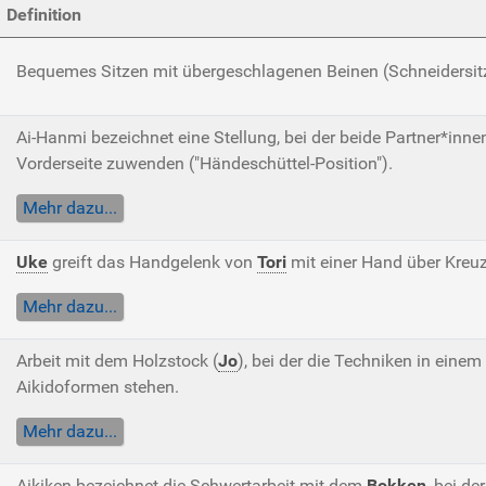
Definition
Bequemes Sitzen mit übergeschlagenen Beinen (Schneidersit
Ai-Hanmi bezeichnet eine Stellung, bei der beide Partner*inne
Vorderseite zuwenden ("Händeschüttel-Position").
Mehr dazu...
Uke
greift das Handgelenk von
Tori
mit einer Hand über Kreuz
Mehr dazu...
Arbeit mit dem Holzstock (
Jo
), bei der die Techniken in eine
Aikidoformen stehen.
Mehr dazu...
Aikiken bezeichnet die Schwertarbeit mit dem
Bokken
, bei d