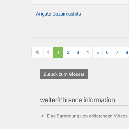
Arigato Gozaimashita
1
2
3
4
5
6
7
8
Zurück zum Glossar
weiterführende information
Eine Sammlung von erklärenden Videos