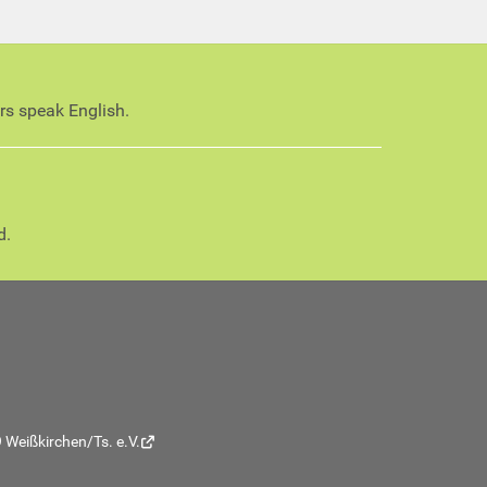
ors speak English.
d.
 Weißkirchen/Ts. e.V.