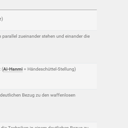
z)
n parallel zueinander stehen und einander die
 (
Ai-Hanmi
= Händeschüttel-Stellung)
m deutlichen Bezug zu den waffenlosen
er die Techniken in einem deutlichen Bezug zu