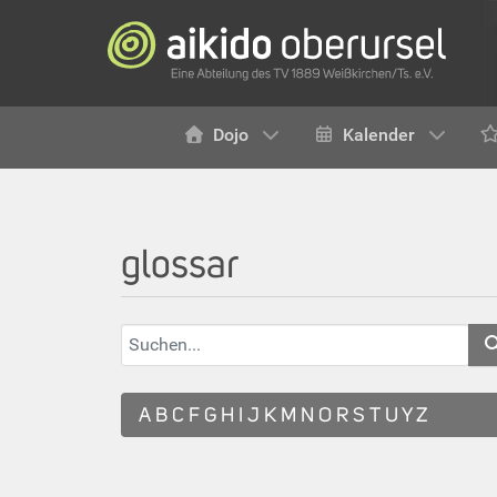
Dojo
Kalender
glossar
A
B
C
F
G
H
I
J
K
M
N
O
R
S
T
U
Y
Z