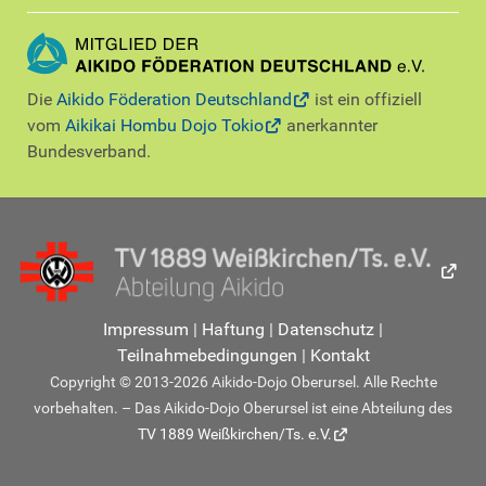
Die
Aikido Föderation Deutschland
ist ein offiziell
vom
Aikikai Hombu Dojo Tokio
anerkannter
Bundesverband.
Impressum
|
Haftung
|
Datenschutz
|
Teilnahmebedingungen
|
Kontakt
Copyright © 2013-2026 Aikido-Dojo Oberursel. Alle Rechte
vorbehalten. – Das Aikido-Dojo Oberursel ist eine Abteilung des
TV 1889 Weißkirchen/Ts. e.V.