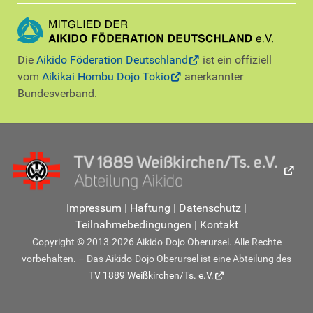
Die
Aikido Föderation Deutschland
ist ein offiziell
vom
Aikikai Hombu Dojo Tokio
anerkannter
Bundesverband.
Impressum
|
Haftung
|
Datenschutz
|
Teilnahmebedingungen
|
Kontakt
Copyright © 2013-2026 Aikido-Dojo Oberursel. Alle Rechte
vorbehalten. – Das Aikido-Dojo Oberursel ist eine Abteilung des
TV 1889 Weißkirchen/Ts. e.V.