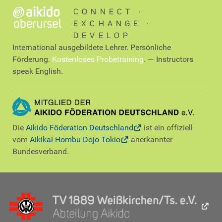
CONNECT ∙
EXCHANGE ∙
DEVELOP
International ausgebildete Lehrer. Persönliche
Förderung.
Kostenloses Probetraining
. — Instructors
speak English.
Die
Aikido Föderation Deutschland
ist ein offiziell
vom
Aikikai Hombu Dojo Tokio
anerkannter
Bundesverband.