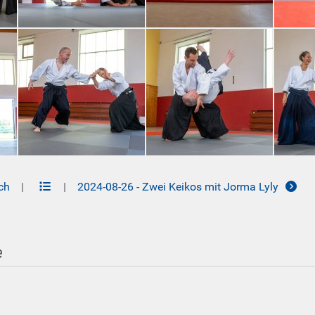
ch
|
|
2024-08-26 - Zwei Keikos mit Jorma Lyly
e