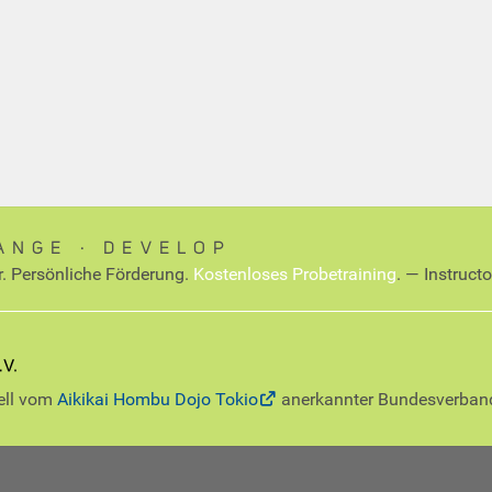
ANGE ∙ DEVELOP
r. Persönliche Förderung.
Kostenloses Probetraining
. — Instruct
iell vom
Aikikai Hombu Dojo Tokio
anerkannter Bundesverban