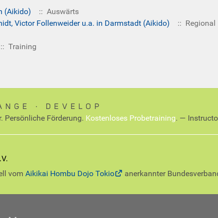
 (Aikido)
:: Auswärts
dt, Victor Follenweider u.a. in Darmstadt (Aikido)
:: Regional
:: Training
ANGE ∙ DEVELOP
r. Persönliche Förderung.
Kostenloses Probetraining
. — Instruct
iell vom
Aikikai Hombu Dojo Tokio
anerkannter Bundesverban