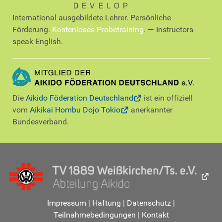
DEVELOP
International ausgebildete Lehrer. Persönliche
Förderung.
Kostenloses Probetraining
. — Instructors
speak English.
Die
Aikido Föderation Deutschland
ist ein offiziell
vom
Aikikai Hombu Dojo Tokio
anerkannter
Bundesverband.
Impressum
|
Haftung
|
Datenschutz
|
Teilnahmebedingungen
|
Kontakt